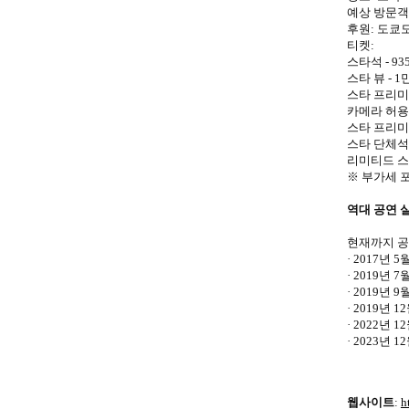
예상 방문객 수
후원: 도쿄도(T
티켓:
스타석 - 93
스타 뷰 - 1
스타 프리미엄
카메라 허용석
스타 프리미엄
스타 단체석 
리미티드 스타
※ 부가세 
역대 공연 
현재까지 공연
· 2017년
· 2019년
· 2019년
· 2019년 
· 2022년 
· 2023년 
웹사이트
:
h