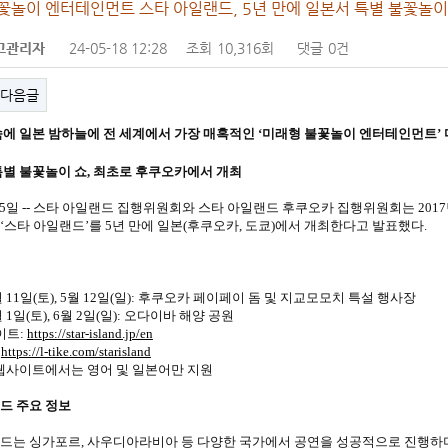
꽃놀이 엔터테인먼트 스타 아일랜드, 5년 만에 일본서 특별 불꽃놀이
고관리자
24-05-18 12:28
조회
10,316회
댓글
0건
다음글
속에 일본 밤하늘에 전 세계에서 가장 매혹적인 ‘미래형 불꽃놀이 엔터테인먼트’
특별 불꽃놀이 쇼, 최초로 후쿠오카에서 개최
4월 5일 -- 스타 아일랜드 집행위원회와 스타 아일랜드 후쿠오카 집행위원회는 20
‘스타 아일랜드’를 5년 만에 일본(후쿠오카, 도쿄)에서 개최한다고 발표했다.
 5월 11일(토), 5월 12일(일): 후쿠오카 페이페이 돔 및 지교모모치 특설 행사장
6월 1일(토), 6월 2일(일): 오다이바 해양 공원
이트:
https://star-island.jp/en
:
https://l-tike.com/starisland
 웹사이트에서는 영어 및 일본어만 지원
드 주요 정보
드는 싱가포르, 사우디아라비아 등 다양한 국가에서 공연을 성공적으로 진행하며