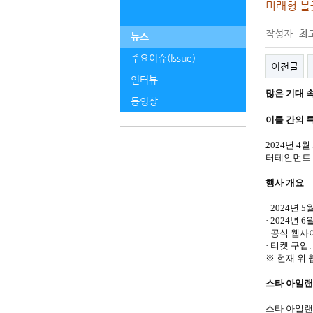
미래형 불
작성자
최
뉴스
주요이슈(Issue)
이전글
인터뷰
많은 기대 
동영상
이틀 간의 
2024년 
터테인먼트 
행사 개요
· 2024년
· 2024년 
· 공식 웹사
· 티켓 구입
※ 현재 위
스타 아일랜
스타 아일랜