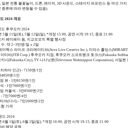
 일본 전통 불꽃놀이, 드론, 레이저, 3D 사운드, 스테이지 퍼포먼스 등 여섯 가
 종류에 따라 변동될 수 있음).
 2024 개요
드 후쿠오카 2024
 5월 11일(토), 5월 12일(일), *개장 15:00, 공연 시작 19:15, 종료 21:00.
오카 페이페이 돔, 지교모모치 특별 행사장
: 약 2~3만명/일 x 2일
이벡스 라이프 크리에이티브(Avex Live Creative Inc.), 미라스 홀딩스(MIRARTH HO
.), 제이티비(JTB Corp.) 후쿠오카 지점, 후쿠오카 소프트뱅크 호크스(Fukuoka Softba
Fukuoka City), TV 니시닛폰(Television Nishinippon Corporation), 서일본 철도(N
하마 인근) - 7150엔/1인
만4850엔/1인
 뷰 - 1만8150엔/1인
 - 1만7600엔/1인
 커플석 - 3만8500엔/2인
- 7만7000엔/4인
석(디너) - 7만2600엔/2인
포함 가격
드 2024
 6월 1일(토), 6월 2일(일), *개장 16:00, 공연 시작 19:15, 종료 21:00
이바 해양 공원