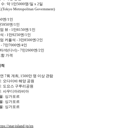
: 약 1만5000명/일 x 2일
okyo Metropolitan Government)
50엔/1인
만5950엔/1인
 뷰 - 1만8150엔/1인
 - 1만9250엔/1인
 커플석 - 3만8500엔/2인
- 7만7000엔/4인
석(디너) - 7만2600엔/2인
포함 가격
실적
 7회 개최, 1500만 명 이상 관람
 5월: 오다이바 해양 공원
 7월: 도요스 구루리공원
 9월: 사우디아라비아
12월: 싱가포르
12월: 싱가포르
12월: 싱가포르
ttps://star-island.jp/en