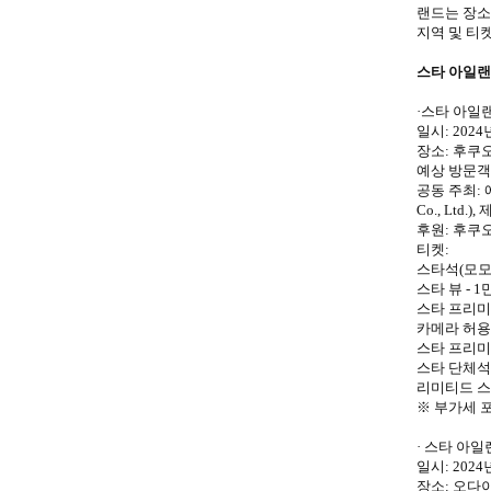
랜드는 장소,
지역 및 티켓
스타 아일랜드
·스타 아일랜
일시: 2024년
장소: 후쿠
예상 방문객 수
공동 주최: 에
Co., Ltd
후원: 후쿠오카시(
티켓:
스타석(모모치
스타 뷰 - 1
스타 프리미엄
카메라 허용석
스타 프리미엄
스타 단체석 
리미티드 스타
※ 부가세 
· 스타 아일랜
일시: 2024년
장소: 오다