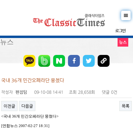
로그인
뉴스
뉴스
국내 36개 민간오페라단 뭉쳤다
작성자
편집팀
09-10-08 14:41
조회
28,658회
댓글
0건
이전글
다음글
목록
<국내 36개 민간오페라단 뭉쳤다>
[연합뉴스 2007-02-27 18:31]