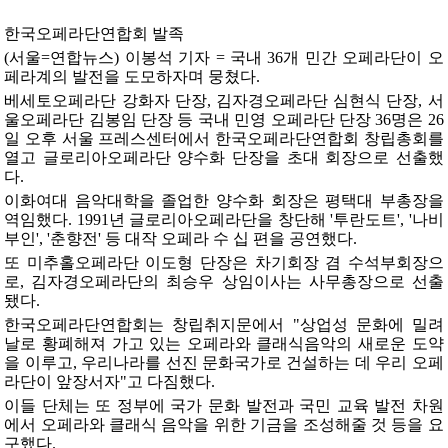
한국오페라단연합회 발족
(서울=연합뉴스) 이봉석 기자 = 국내 36개 민간 오페라단이 오
페라계의 발전을 도모하자며 뭉쳤다.
베세토오페라단 강화자 단장, 김자경오페라단 심현식 단장, 서
울오페라단 김봉임 단장 등 국내 민영 오페라단 단장 36명은 26
일 오후 서울 프레스센터에서 한국오페라단연합회 창립총회를
열고 글로리아오페라단 양수화 단장을 초대 회장으로 선출했
다.
이화여대 음악대학을 졸업한 양수화 회장은 평택대 부총장을
역임했다. 1991년 글로리아오페라단을 창단해 '투란도트', '나비
부인', '춘향전' 등 대작 오페라 수 십 편을 공연했다.
또 미추홀오페라단 이도형 단장은 차기회장 겸 수석부회장으
로, 김자경오페라단의 최승우 상임이사는 사무총장으로 선출
됐다.
한국오페라단연합회는 창립취지문에서 "상업성 문화에 밀려
날로 황폐해져 가고 있는 오페라와 클래식음악의 새로운 도약
을 이루고, 우리나라를 선진 문화국가로 건설하는 데 우리 오페
라단이 앞장서자"고 다짐했다.
이들 단체는 또 정부에 국가 문화 발전과 국민 교육 발전 차원
에서 오페라와 클래식 음악을 위한 기금을 조성해줄 것 등을 요
구했다.