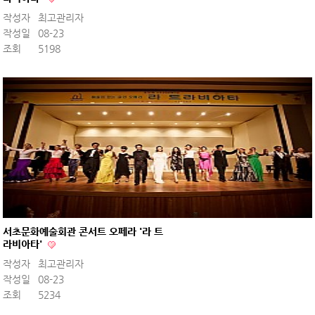
작성자
최고관리자
작성일
08-23
조회
5198
서초문화예술회관 콘서트 오페라 '라 트
라비아타'
작성자
최고관리자
작성일
08-23
조회
5234