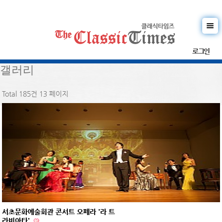
로그인
갤러리
Total 185건
13 페이지
서초문화예술회관 콘서트 오페라 '라 트
라비아타'