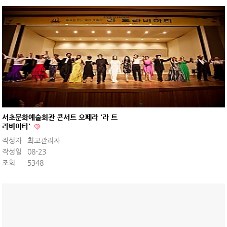
서초문화예술회관 콘서트 오페라 '라 트
라비아타'
작성자
최고관리자
작성일
08-23
조회
5348