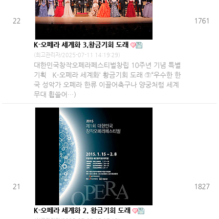
22
1761
K-오페라 세계화 3.황금기회 도래
(최고관리자/2025-07-11 14:19:29)
대한민국창작오페라페스티벌창립 10주년 기념 특별
기획 K-오페라 세계화‘ 황금기회 도래 ③“우수한 한
국 성악가 오페라 한류 이끌어축구나 양궁처럼 세계
무대 휩쓸어…)
21
1827
K-오페라 세계화 2. 황금기회 도래