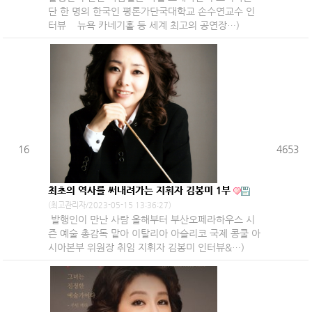
단 한 명의 한국인 평론가단국대학교 손수연교수 인
터뷰 뉴욕 카네기홀 등 세계 최고의 공연장…)
16
4653
최초의 역사를 써내려가는 지휘자 김봉미 1부
(최고관리자/2023-05-15 13:36:27)
발행인이 만난 사람 올해부터 부산오페라하우스 시
즌 예술 총감독 맡아 이탈리아 아슬리코 국제 콩쿨 아
시아본부 위원장 취임 지휘자 김봉미 인터뷰&…)