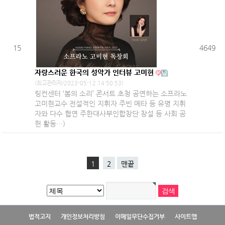
15
4649
자랑스러운 한국의 성악가 인터뷰 고미현
(최고관리자/2023-05-12 14:50:53)
링컨센터 ‘봄의 소리’ 콘서트 초청 공연하는 소프라노
고미현교수 전설적인 지휘자 주빈 메타 등 유명 지휘
자와 다수 협연 주한대사부인합창단 창설 등 사회 공
헌 활동…)
1
2
맨끝
법적고지
개인정보처리방침
이메일무단수집거부
사이트맵