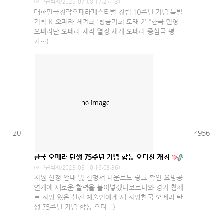
(최고관리자/2025-07-08 17:27:13)
대한민국창작오페라페스티벌 창립 10주년 기념 특별
기획 K-오페라 세계화 ‘황금기회 도래 2’ "한국 민영
오페라단 오페라 제작 열정 세계 오페라 중심국 평
가…)
20
4956
한국 오페라 탄생 75주년 기념 합동 오디션 개최
(최고관리자/2023-03-10 16:09:36)
지원 신청 안내 및 신청서 다운로드 링크 확인 요망공
연계에 새로운 활력을 불어넣겠다코로나와 경기 침체
로 희망 잃은 신진 예술인에게 새 희망한국 오페라 탄
생 75주년 기념 합동 오디…)