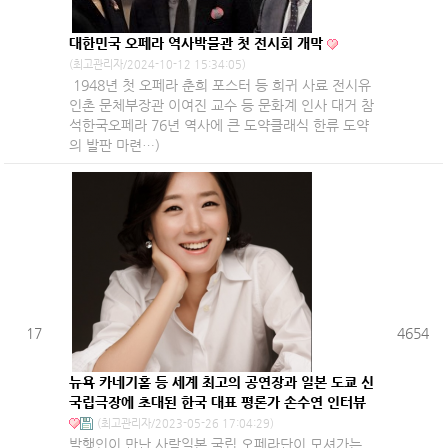
대한민국 오페라 역사박물관 첫 전시회 개막
(최고관리자/2024-10-12 15:34:05)
1948년 첫 오페라 춘희 포스터 등 희귀 사료 전시유
인촌 문체부장관 이여진 교수 등 문화계 인사 대거 참
석한국오페라 76년 역사에 큰 도약클래식 한류 도약
의 발판 마련…)
17
4654
뉴욕 카네기홀 등 세계 최고의 공연장과 일본 도쿄 신
국립극장에 초대된 한국 대표 평론가 손수연 인터뷰
(최고관리자/2023-05-26 17:04:29)
발행인이 만난 사람일본 국립 오페라단이 모셔가는