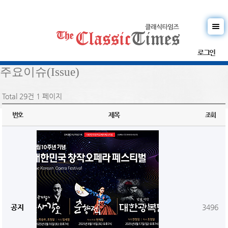
로그인
주요이슈(Issue)
Total 29건
1 페이지
번호
제목
조회
공지
3496