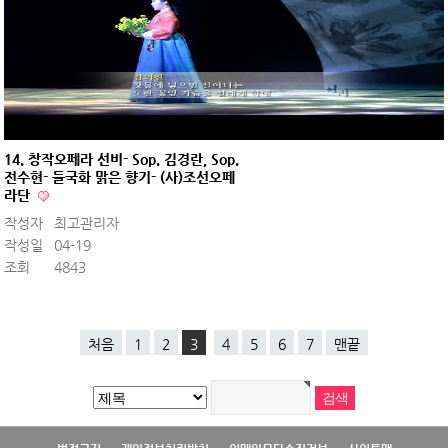
14. 창작오페라 선비- Sop. 김경란, Sop.
전수현- 들국화 맑은 향기- (사)조선오페
라단
작성자
최고관리자
작성일
04-19
조회
4843
처음
1
2
3
4
5
6
7
맨끝