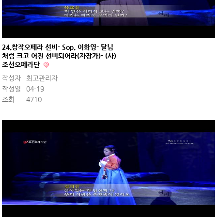
24.창작오페라 선비- Sop. 이화영- 달님
처럼 크고 어진 선비되어라(자장가)- (사)
조선오페라단
작성자
최고관리자
작성일
04-19
조회
4710