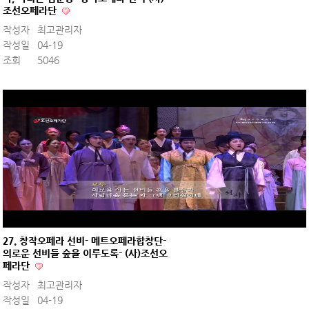
조선오페라단
작성자
최고관리자
작성일
04-19
조회
5046
27. 창작오페라 선비- 메트오페라합창단-
의로운 선비들 숲을 이루도록- (사)조선오
페라단
작성자
최고관리자
작성일
04-19