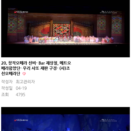
20. 창작오페라 선비- Bar 제상철, 메트오
페라합창단- 우리 사또 재판 구경- (사)조
선오페라단
작성자
최고관리자
작성일
04-19
조회
4795