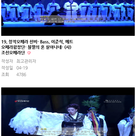
19. 창작오페라 선비- Bass. 이준석, 메트
오페라합창단- 불멸의 혼 살아나네- (사)
조선오페라단
작성자
최고관리자
작성일
04-19
조회
4786