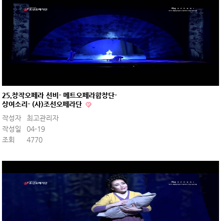
25.창작오페라 선비- 메트오페라합창단-
상여소리- (사)조선오페라단
작성자
최고관리자
작성일
04-19
조회
4770