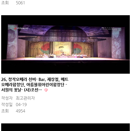
조회
5061
26. 창작오페라 선비- Bar. 제상철, 메트
오페라합창단, 아름불휘어린이합창단 -
서원의 첫날- (사)조선…
작성자
최고관리자
작성일
04-19
조회
4954