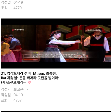
작성일
04-19
조회
4770
21. 창작오페라 선비- M. sop. 최승현,
Bar 제상철- 돈을 바쳐라 굿판을 벌여라-
(사)조선오페라…
작성자
최고관리자
작성일
04-19
조회
4757