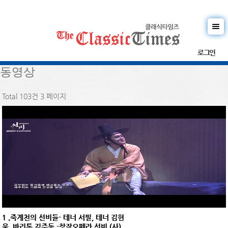
로그인
동영상
Total 103건
3 페이지
1 .죽계천의 선비들- 테너 서필, 테너 김현
욱, 바리톤 김준동 -창작오페라 선비 (사)