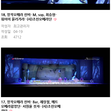
18. 창작오페라 선비- M. sop. 최승현-
훠어이 물러가라- (사)조선오페라단
작성자
최고관리자
작성일
04-19
조회
4712
17. 창작오페라 선비- Bar. 제상철, 메트
오페라합창단- 서원을 짓자- (사)조선오페
라단