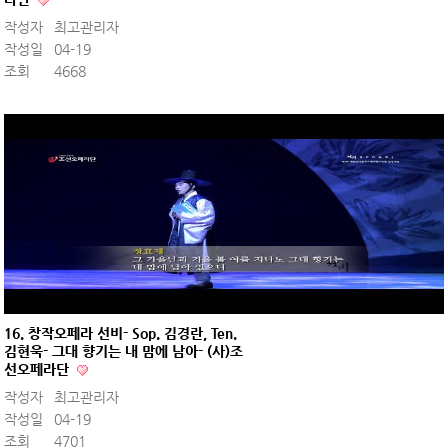
작성자
최고관리자
작성일
04-19
조회
4668
16. 창작오페라 선비- Sop. 김경란, Ten.
김현욱- 그대 향기는 내 맘에 남아- (사)조
선오페라단
작성자
최고관리자
작성일
04-19
조회
4701