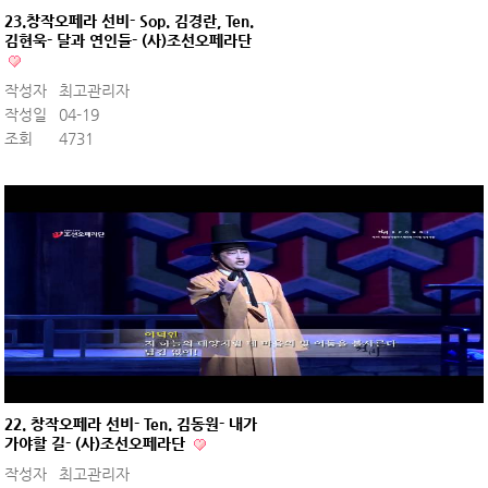
23.창작오페라 선비- Sop. 김경란, Ten.
김현욱- 달과 연인들- (사)조선오페라단
작성자
최고관리자
작성일
04-19
조회
4731
22. 창작오페라 선비- Ten. 김동원- 내가
가야할 길- (사)조선오페라단
작성자
최고관리자