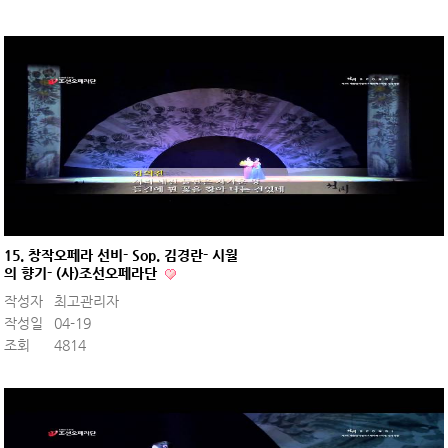
15. 창작오페라 선비- Sop. 김경란- 시월
의 향기- (사)조선오페라단
작성자
최고관리자
작성일
04-19
조회
4814