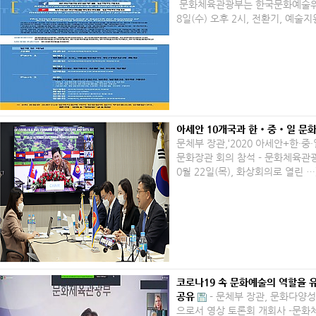
문화체육관광부는 한국문화예술위원
8일(수) 오후 2시, 전환기, 예술지
아세안 10개국과 한‧중‧일 문화
문체부 장관,‘2020 아세안+한·중
문화장관 회의 참석 - ​문화체육관
0월 22일(목), 화상회의로 열린 …
코로나19 속 문화예술의 역할을 
공유
​- 문체부 장관, 문화다
으로서 영상 토론회 개회사 -​문