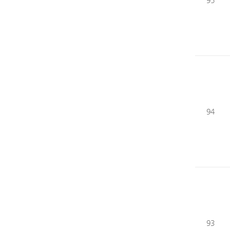
95
94
93