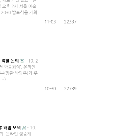
 새로운 CI 발표 -​ 한
 오후 2시 서울 예술
 2030 발표식을 개최
11-03
22337
 역할 논의
​- 10. 2
발전 학술회의’, 온라인
부(장관 박양우)가 주
…)
10-30
22739
후 해법 모색
- 10.
최, 온라인 생중계 -​