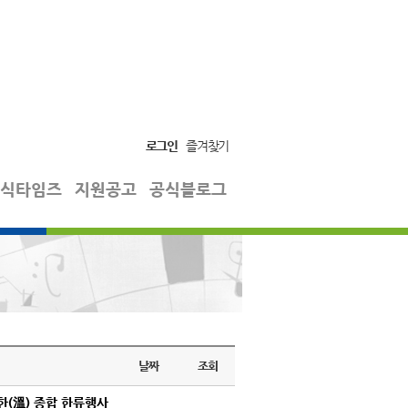
로그인
즐겨찾기
식타임즈
지원공고
공식블로그
날짜
조회
(溫) 종합 한류행사