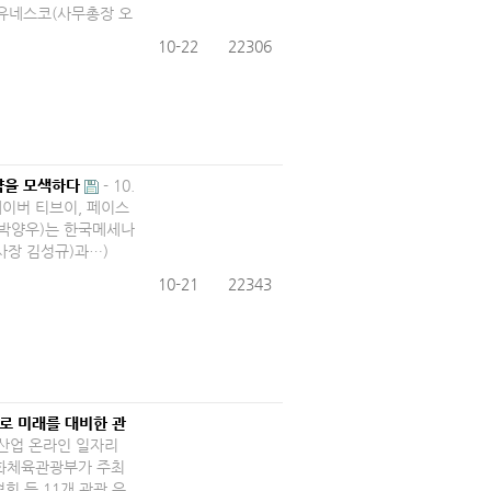
는 유네스코(사무총장 오
10-22
22306
략을 모색하다
​- 10.
네이버 티브이, 페이스
 박양우)는 한국메세나
사장 김성규)과…)
10-21
22343
로 미래를 대비한 관
관광산업 온라인 일자리
 문화체육관광부가 주최
 등 11개 관광 유