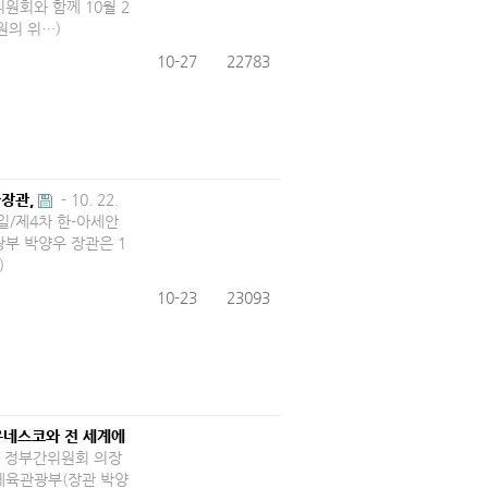
회와 함께 10월 2
원의 위…)
10-27
22783
장관,
- 10. 22.
·일/제4차 한-아세안
광부 박양우 장관은 1
)
10-23
23093
유네스코와 전 세계에
양성 정부간위원회 의장
화체육관광부(장관 박양