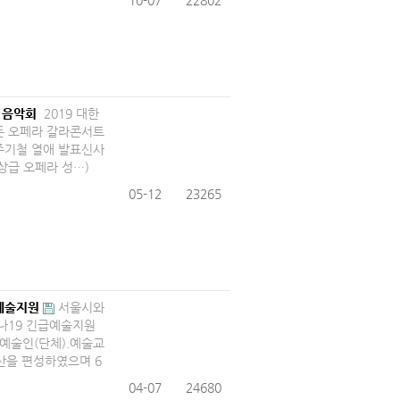
10-07
22802
 음악회
​2019 대한
든 오페라 갈라콘서트
 주기철 열애 발표신사
상급 오페라 성…)
05-12
23265
예술지원
서울시와
로나19 긴급예술지원
 예술인(단체).예술교
산을 편성하였으며 6
04-07
24680