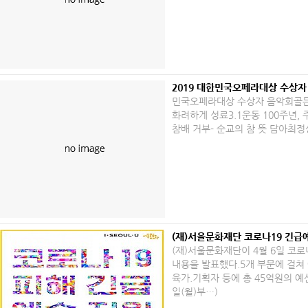
2019 대한민국오페라대상 수상자
민국오페라대상 수상자 음악회골
화려하게 성료3.1운동 100주년,
참배 거부- 순교의 참 뜻 담아최정
(재)서울문화재단 코로나19 긴급
(재)서울문화재단이 4월 6일 코
내용을 발표했다.5개 부문에 걸쳐
육가.기획자 등에 총 45억원의 예
일(월)부…)