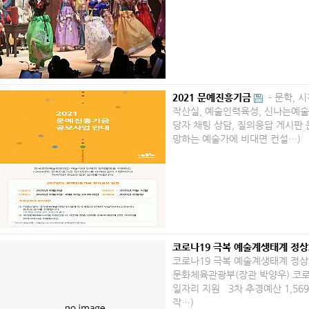
2021 문예진흥기금
​- 문학,
작산실, 예술인력육성, 신나는예술여
당자 채팅 상담, 질의응답 게시판
망하는 예술가에 비대면 컨설…)
코로나19 극복 예술계생태계 정상
코로나19 극복 예술계생태계 정상
문화체육관광부(장관 박양우) 코로
일자리 지원 3차 추경예산 1,56
작…)