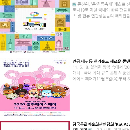
콘진원, ‘온:한류축제’ 개최로
로나19로 지친 국내외 한류 팬들을
츠 및 한류 연관상품들의 해외진출
인공지능 등 신기술로 새로운 콘텐
11. 5.~8. 철저한 방역 속에서 ‘
개최 -​ 국내 최대 규모 콘텐츠 종합
에이스 페어가11월 5일(목)부터 
한국문화예술회관연합회 ‘KoCACA 