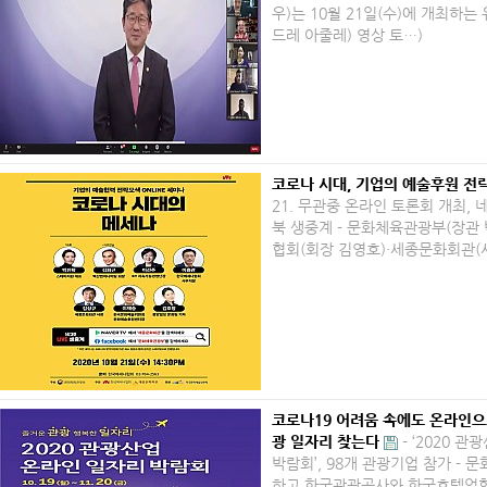
우)는 10월 21일(수)에 개최하
드레 아줄레) 영상 토…)
코로나 시대, 기업의 예술후원 전
21. 무관중 온라인 토론회 개최, 
북 생중계 - 문화체육관광부(장관
협회(회장 김영호)·세종문화회관(
코로나19 어려움 속에도 온라인으
광 일자리 찾는다
- ‘2020 
박람회’, 98개 관광기업 참가 -​
하고 한국관광공사와 한국호텔업협회