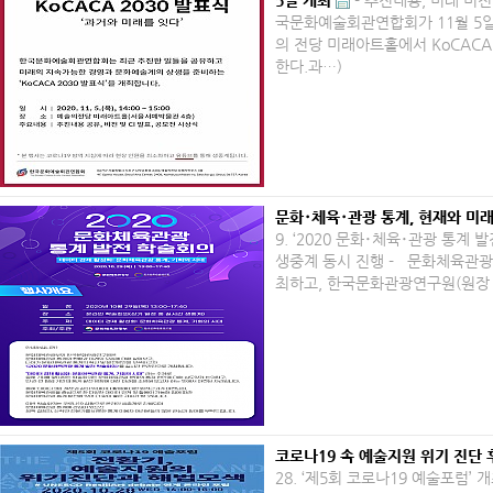
5일 개최
- 추진내용, 미래 비전,
국문화예술회관연합회가 11월 5일
의 전당 미래아트홀에서 KoCACA
한다.과…)
문화･체육･관광 통계, 현재와 미래
9. ‘2020 문화･체육･관광 통계 
생중계 동시 진행 - 문화체육관광
최하고, 한국문화관광연구원(원장 
코로나19 속 예술지원 위기 진단 
28. ‘제5회 코로나19 예술포럼’ 개