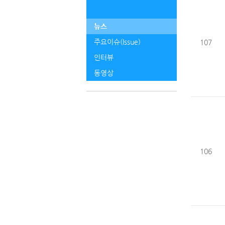
뉴스
주요이슈(Issue)
107
인터뷰
동영상
106