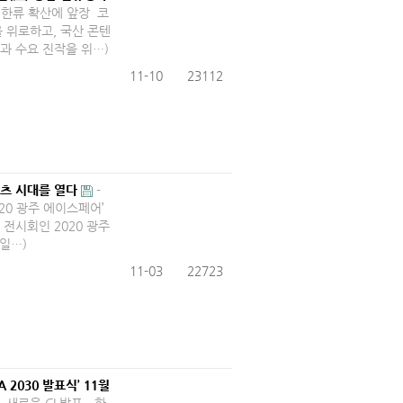
 신한류 확산에 앞장 코
 위로하고, 국산 콘텐
과 수요 진작을 위…)
11-10
23112
츠 시대를 열다
-
2020 광주 에이스페어’
 전시회인 2020 광주
8일…)
11-03
22723
2030 발표식’ 11월