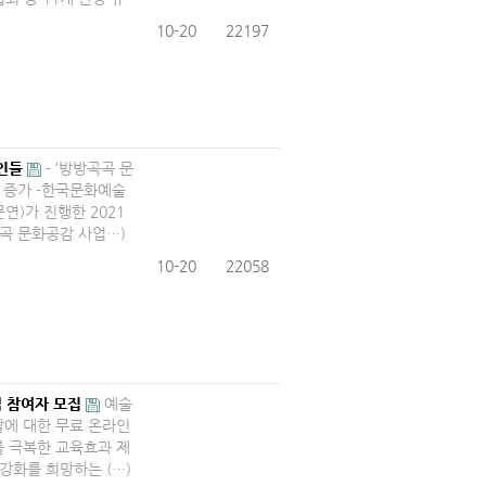
10-20
22197
술인들
​- ‘방방곡곡 문
 증가 -​한국문화예술
연)가 진행한 2021
곡 문화공감 사업…)
10-20
22058
업 참여자 모집
예술
할에 대한 무료 온라인
를 극복한 교육효과 제
강화를 희망하는 (…)