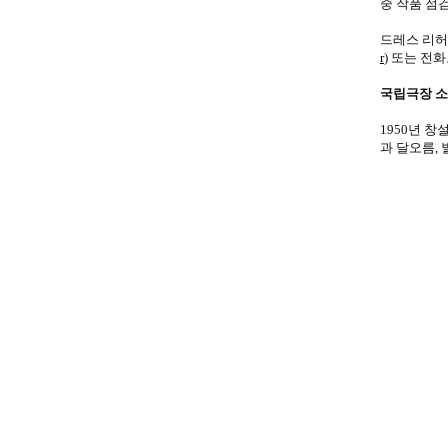
중 작품 점
드레스 리허
r
) 또는 전
국립극장 
1950년 
과 달오름,