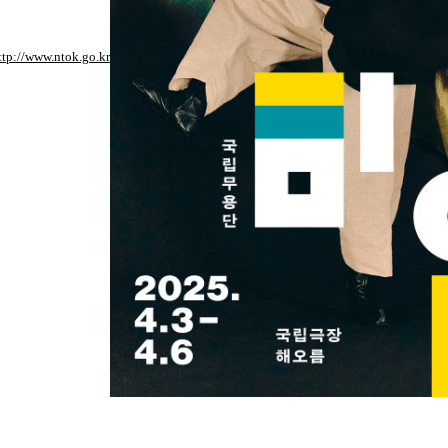
ttp://www.ntok.go.kr