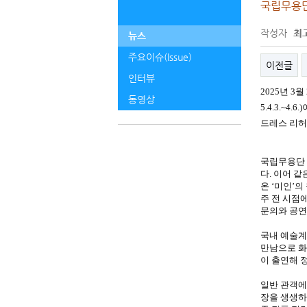
국립무용단
작성자
최
뉴스
주요이슈(Issue)
이전글
인터뷰
2025년 3
동영상
5.4.3.~
드레스 리허
국립무용단 
다. 이어 
온 ‘미인’의
주 전 시점
문의와 공연
국내 예술계
만남으로 화
이 출연해 
일반 관객에
장을 생생하