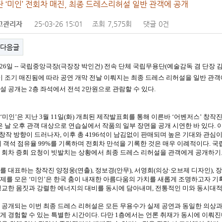
 ‘미인’ 전회차 매진, 최종 드레스리허설 일반 관객에 공개
고관리자
25-03-26 15:01
조회
7,575회
댓글
0건
다음글
월 26일 -- 국립중앙극장(극장장 박인건) 전속 단체 국립무용단(예술감독 겸 단장 김종
4.6.)이 조기 매진됨에 따라 공연 개막 전날 이뤄지는 최종 드레스 리허설을 일반 관객
설 공개는 2층 좌석에서 전석 2만원으로 관람할 수 있다.
‘미인’은 지난 3월 11일(화) 개최된 제작발표회를 통해 이른바 ‘어벤저스’ 창작
같은 날 오후 관객 대상으로 연습실에서 작품의 일부 장면을 공개 시연한 바 있다. 
 창작 방향이 드러나자, 이후 총 4196석이 남김없이 판매되며 높은 기대와 관심이
에 객석 점유율 99%를 기록하며 전회차 만석을 기록한 것은 매우 이례적이다. 
 회차 증회 요청이 빗발치는 상황에서 최종 드레스 리허설을 관객에게 공개하기
를 대표하는 창작진 양정웅(연출), 정보경(안무), 서영희(의상·오브제 디자인), 
제를 모은 ‘미인’은 한국 춤이 내재한 아름다움의 가치를 새롭게 조명하고자 기획
정교한 몸짓과 강렬한 에너지의 대비를 동시에 담아내며, 전통적인 미와 동시대
 공개되는 이번 최종 드레스 리허설은 모든 무용수가 실제 공연과 동일한 의상과 
게 경험할 수 있는 특별한 시간이다. 다만 1층에서는 언론 취재가 동시에 이뤄진다