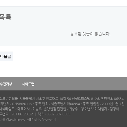
목록
등록된 댓글이 없습니다.
다음글
수집거부
사이트맵
즈 / 편집국 :서울특별시 서초구 반포대로 14길 54 신성오피스텔 812호 우편번호 06654
번호 : 02)586-0116 / 등록 번호 : 서울특별시 아00954 / 등록 연월일 : 2009년 9월 7일
클래식타임즈 / 대표이사 : 최승우, 발행인겸 편집인 : 최승우 , 청소년 보호 책임자 : 김경아
호 : 201-86-25632 ㅣ 팩스 : 0502-597-0505
t © Classictimes. All Rights Reserved.